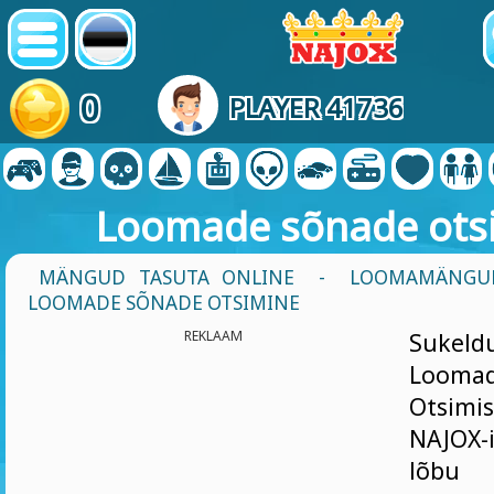
0
PLAYER 41736
Loomade sõnade ots
MÄNGUD TASUTA ONLINE
-
LOOMAMÄNGU
LOOMADE SÕNADE OTSIMINE
REKLAAM
Sukeld
Loom
Otsim
NAJOX-
lõbu