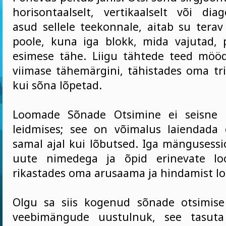
horisontaalselt, vertikaalselt või diag
asud sellele teekonnale, aitab su terav
poole, kuna iga blokk, mida vajutad, 
esimese tähe. Liigu tähtede teed möö
viimase tähemärgini, tähistades oma tri
kui sõna lõpetad.
Loomade Sõnade Otsimine ei seisne 
leidmises; see on võimalus laiendada
samal ajal kui lõbutsed. Iga mängusess
uute nimedega ja õpid erinevate lo
rikastades oma arusaama ja hindamist lo
Olgu sa siis kogenud sõnade otsimise
veebimängude uustulnuk, see tasut