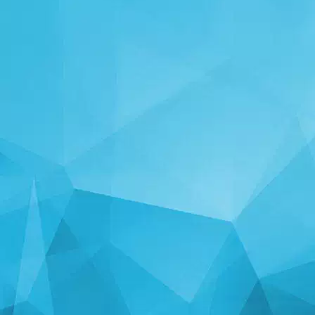
STATISTIKA
14247 Mängud
25003 Kasutajad