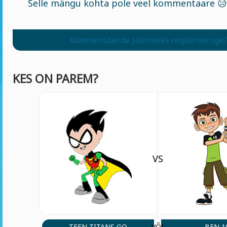
Selle mängu kohta pole veel kommentaare 😥
Kommentaaride jätmiseks registreeruge/
KES ON PAREM?
VS
TEEN TITANS GO
BEN 1
VÕI