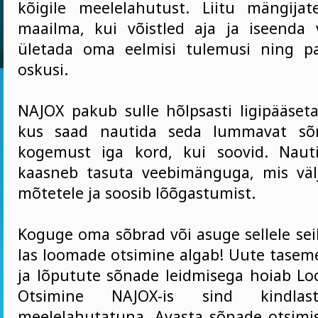
kõigile meelelahutust. Liitu mängija
maailma, kui võistled aja ja iseenda
ületada oma eelmisi tulemusi ning 
oskusi.
NAJOX pakub sulle hõlpsasti ligipääseta
kus saad nautida seda lummavat sõn
kogemust iga kord, kui soovid. Naut
kaasneb tasuta veebimänguga, mis väl
mõtetele ja soosib lõõgastumist.
Koguge oma sõbrad või asuge sellele seik
las loomade otsimine algab! Uute tasem
ja lõputute sõnade leidmisega hoiab 
Otsimine NAJOX-is sind kindlast
meelelahutatuna. Avasta sõnade otsimi