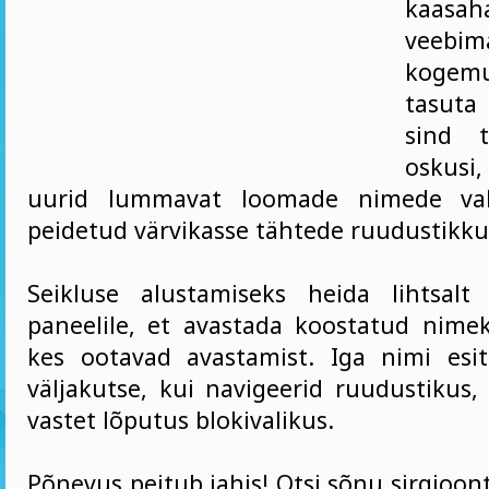
kaasah
veebim
koge
tasuta
sind 
oskusi,
uurid lummavat loomade nimede val
peidetud värvikasse tähtede ruudustikku
Seikluse alustamiseks heida lihtsalt
paneelile, et avastada koostatud nimek
kes ootavad avastamist. Iga nimi esi
väljakutse, kui navigeerid ruudustikus,
vastet lõputus blokivalikus.
Põnevus peitub jahis! Otsi sõnu sirgjoo