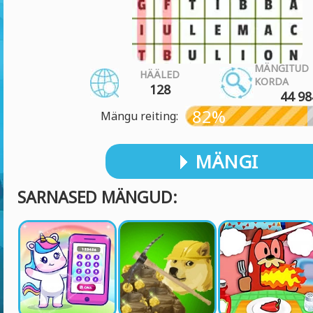
MÄNGITUD
HÄÄLED
KORDA
128
44 98
82%
Mängu reiting:
MÄNGI
SARNASED MÄNGUD: