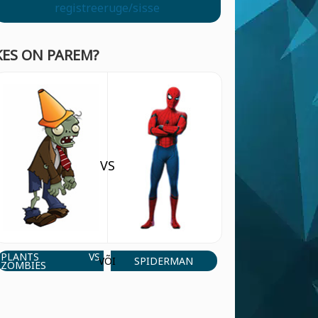
registreeruge/sisse
KES ON PAREM?
VS
PLANTS VS
SPIDERMAN
VÕI
ZOMBIES