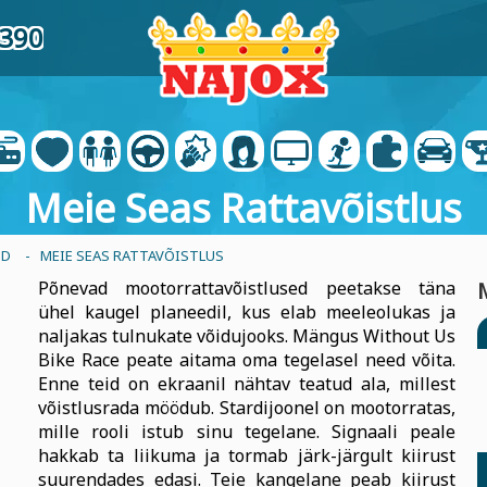
9390
Meie Seas Rattavõistlus
UD
- MEIE SEAS RATTAVÕISTLUS
Põnevad mootorrattavõistlused peetakse täna
ühel kaugel planeedil, kus elab meeleolukas ja
naljakas tulnukate võidujooks. Mängus Without Us
Bike Race peate aitama oma tegelasel need võita.
Enne teid on ekraanil nähtav teatud ala, millest
võistlusrada möödub. Stardijoonel on mootorratas,
mille rooli istub sinu tegelane. Signaali peale
hakkab ta liikuma ja tormab järk-järgult kiirust
suurendades edasi. Teie kangelane peab kiirust