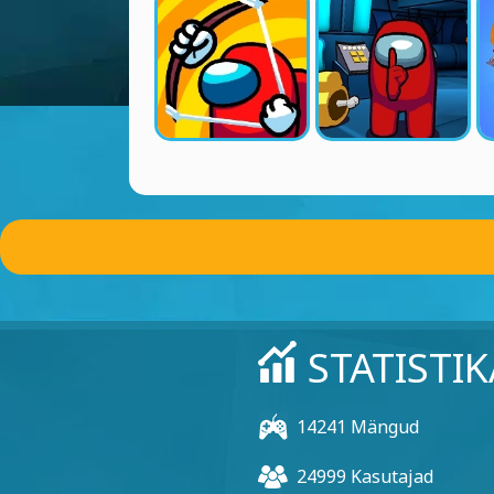
STATISTIK
14241 Mängud
24999 Kasutajad