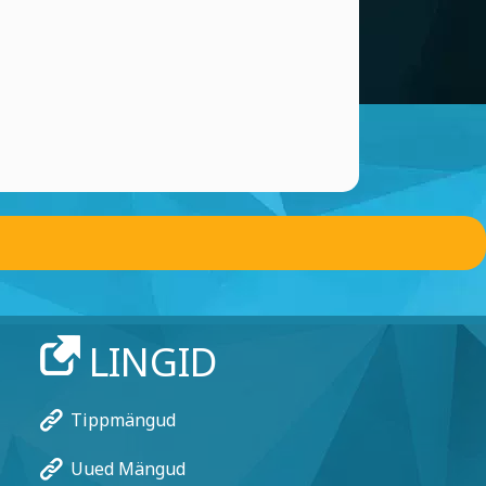
LINGID
Tippmängud
Uued Mängud