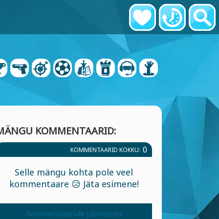
MÄNGU KOMMENTAARID:
0
KOMMENTAARID KOKKU:
Selle mängu kohta pole veel
kommentaare 😥 Jäta esimene!
Kommentaaride jätmiseks