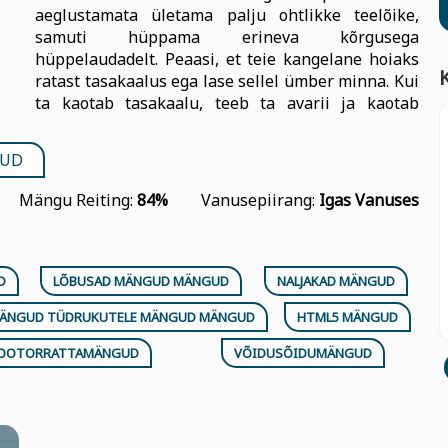
aeglustamata ületama palju ohtlikke teelõike,
samuti hüppama erineva kõrgusega
hüppelaudadelt. Peaasi, et teie kangelane hoiaks
ratast tasakaalus ega lase sellel ümber minna. Kui
ta kaotab tasakaalu, teeb ta avarii ja kaotab
GUD
Mängu Reiting:
84%
Vanusepiirang:
Igas Vanuses
D
LÕBUSAD MÄNGUD MÄNGUD
NALJAKAD MÄNGUD
ÄNGUD TÜDRUKUTELE MÄNGUD MÄNGUD
HTML5 MÄNGUD
OOTORRATTAMÄNGUD
VÕIDUSÕIDUMÄNGUD