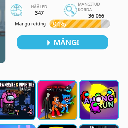
MÄNGITUD
HÄÄLED
KORDA
347
36 066
84%
Mängu reiting:
MÄNGI