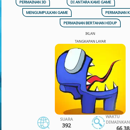
PERMAINAN 3D
DI ANTARA KAMI GAME
MENGUMPULKAN GAME
PERMAINAN K
PERMAINAN BERTAHAN HIDUP
IKLAN
TANGKAPAN LAYAR
WAKTU
SUARA
DIMAINKAN
392
66 38