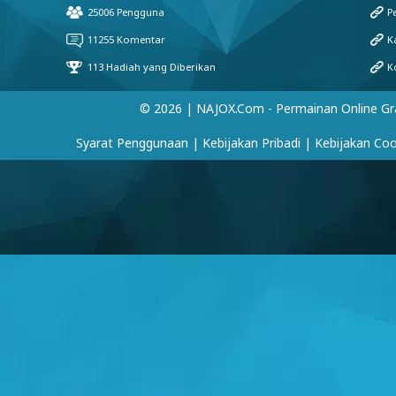
© 2026 | NAJOX.com - Permainan Online Gr
Syarat Penggunaan
|
Kebijakan Pribadi
|
Kebijakan Coo