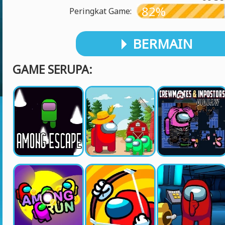
82%
Peringkat Game:
BERMAIN
GAME SERUPA: