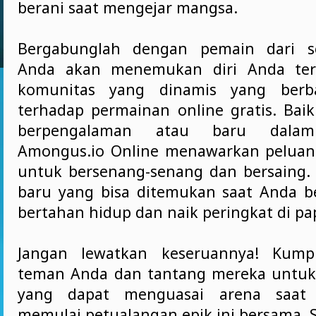
berani saat mengejar mangsa.
Bergabunglah dengan pemain dari se
Anda akan menemukan diri Anda te
komunitas yang dinamis yang berba
terhadap permainan online gratis. Ba
berpengalaman atau baru dalam
Amongus.io Online menawarkan peluang
untuk bersenang-senang dan bersaing. 
baru yang bisa ditemukan saat Anda b
bertahan hidup dan naik peringkat di pa
Jangan lewatkan keseruannya! Kump
teman Anda dan tantang mereka untuk 
yang dapat menguasai arena saat
memulai petualangan epik ini bersama. 