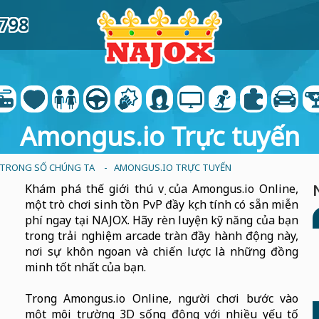
7798
Amongus.io Trực tuyến
 TRONG SỐ CHÚNG TA
- AMONGUS.IO TRỰC TUYẾN
Khám phá thế giới thú vị của Amongus.io Online,
một trò chơi sinh tồn PvP đầy kịch tính có sẵn miễn
phí ngay tại NAJOX. Hãy rèn luyện kỹ năng của bạn
trong trải nghiệm arcade tràn đầy hành động này,
nơi sự khôn ngoan và chiến lược là những đồng
minh tốt nhất của bạn.
Trong Amongus.io Online, người chơi bước vào
một môi trường 3D sống động với nhiều yếu tố