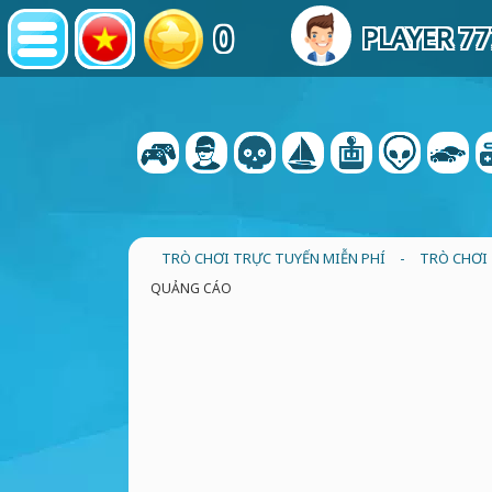
0
PLAYER 7
TRÒ CHƠI TRỰC TUYẾN MIỄN PHÍ
-
TRÒ CHƠI
QUẢNG CÁO