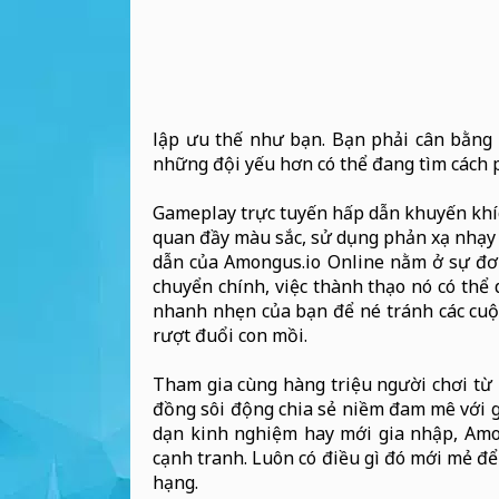
lập ưu thế như bạn. Bạn phải cân bằng 
những đội yếu hơn có thể đang tìm cách 
Gameplay trực tuyến hấp dẫn khuyến khíc
quan đầy màu sắc, sử dụng phản xạ nhạy 
dẫn của Amongus.io Online nằm ở sự đơn 
chuyển chính, việc thành thạo nó có thể
nhanh nhẹn của bạn để né tránh các cuộ
rượt đuổi con mồi.
Tham gia cùng hàng triệu người chơi từ k
đồng sôi động chia sẻ niềm đam mê với g
dạn kinh nghiệm hay mới gia nhập, Amo
cạnh tranh. Luôn có điều gì đó mới mẻ để
hạng.