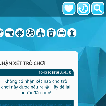
NHẬN XÉT TRÒ CHƠI:
0
TỔNG SỐ BÌNH LUẬN:
Không có nhận xét nào cho trò
chơi này được nêu ra 😥 Hãy để lại
người đầu tiên!
Đăng ký / đăng nhập để để lại bình luận