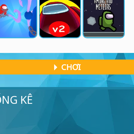
CHƠI
ỐNG KÊ