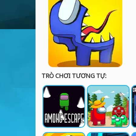
TRÒ CHƠI TƯƠNG TỰ: