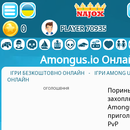
0
PLAYER 70935
Amongus.io Онла
ІГРИ БЕЗКОШТОВНО ОНЛАЙН
-
ІГРИ AMONG 
ОНЛАЙН
ОГОЛОШЕННЯ
Пор
захоп
Amongu
приго
PvP