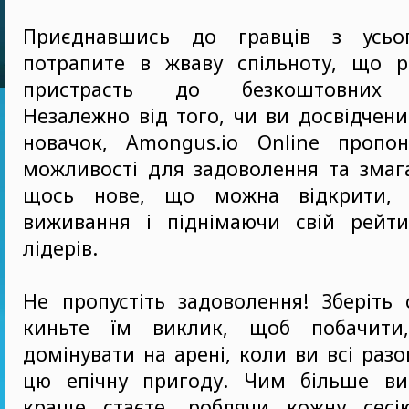
Приєднавшись до гравців з усьог
потрапите в жваву спільноту, що р
пристрасть до безкоштовних о
Незалежно від того, чи ви досвідчени
новачок, Amongus.io Online пропону
можливості для задоволення та змаг
щось нове, що можна відкрити, 
виживання і піднімаючи свій рейт
лідерів.
Не пропустіть задоволення! Зберіть с
киньте їм виклик, щоб побачити
домінувати на арені, коли ви всі раз
цю епічну пригоду. Чим більше ви
краще стаєте, роблячи кожну сесі