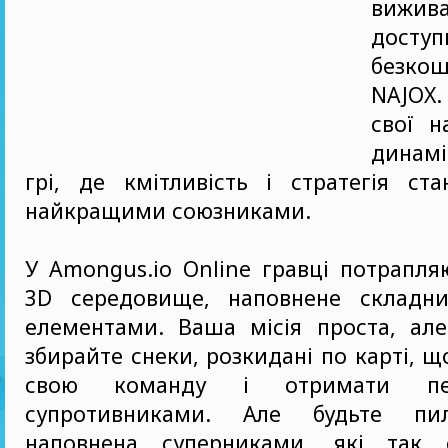
вижива
доступ
безкош
NAJOX
свої н
динамі
грі, де кмітливість і стратегія ст
найкращими союзниками.
У Amongus.io Online гравці потрапля
3D середовище, наповнене складн
елементами. Ваша місія проста, але
збирайте снеки, розкидані по карті, 
свою команду і отримати пе
супротивниками. Але будьте пи
наповнена суперниками, які так 