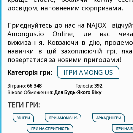
досвідом, наповненим сюрпризами.
Приєднуйтесь до нас на NAJOX і відчу
Amongus.io Online, де вас чека
виживання. Ковзаючи в дію, продемо
навички в цій захоплюючій грі, яка
повертатися за новими пригодами!
Категорія гри:
ІГРИ AMONG US
Зіграно:
66 348
Голосів:
392
Вікове Обмеження:
Для Будь-Якого Віку
ТЕГИ ГРИ:
3D ІГРИ
ІГРИ AMONG US
АРКАДНІ ІГРИ
ІГРИ НА СПРИТНІСТЬ
ІГРИ НА