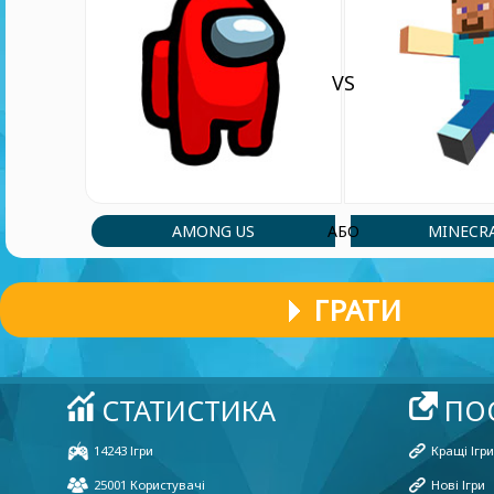
VS
AMONG US
MINECR
АБО
ГРАТИ