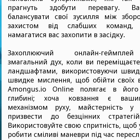
прагнуть здобути перевагу. В
балансувати свої зусилля між зборо
захистом від слабших команд,
намагатися вас захопити в засідку.
Захоплюючий онлайн-геймпле
змагальний дух, коли ви переміщаєт
ландшафтами, використовуючи швидк
швидке мислення, щоб обійти своїх в
Amongus.io Online полягає в його
глибині; хоча ковзання є ваш
механізмом руху, майстерність у
призвести до безцінних стратегі
Використовуйте свою спритність, щоб 
робити сміливі маневри під час пересл