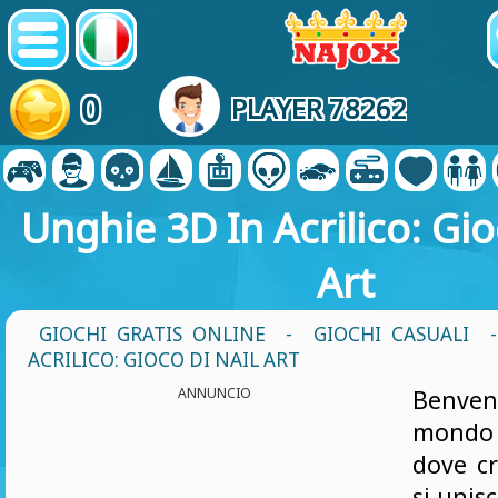
0
PLAYER 78262
Unghie 3D In Acrilico: Gio
Art
GIOCHI GRATIS ONLINE
-
GIOCHI CASUALI
ACRILICO: GIOCO DI NAIL ART
ANNUNCIO
Benv
mondo
dove cr
si unis