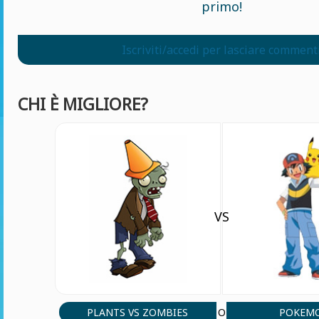
primo!
Iscriviti/accedi per lasciare comment
CHI È MIGLIORE?
VS
PLANTS VS ZOMBIES
POKEM
O