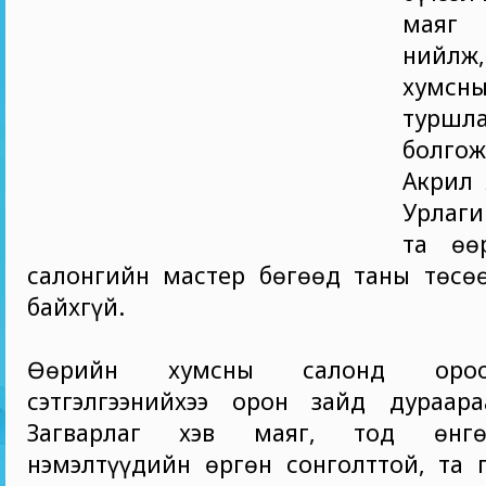
маяг
нийлж
хумсн
турш
болго
Акрил 
Урлаг
та өө
салонгийн мастер бөгөөд таны төсөө
байхгүй.
Өөрийн хумсны салонд ороо
сэтгэлгээнийхээ орон зайд дураара
Загварлаг хэв маяг, тод өнгө
нэмэлтүүдийн өргөн сонголттой, та 