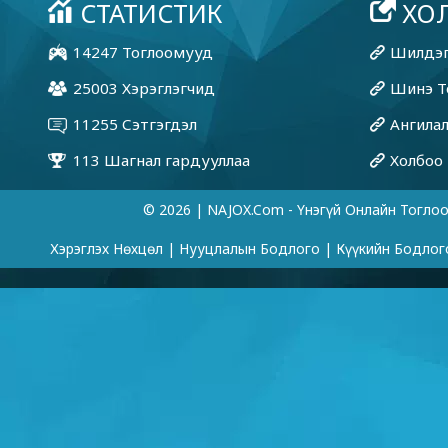
© 2026 | NAJOX.com - Үнэгүй Онлайн Тогло
Хэрэглэх Нөхцөл
|
Нууцлалын Бодлого
|
Күүкийн Бодлог