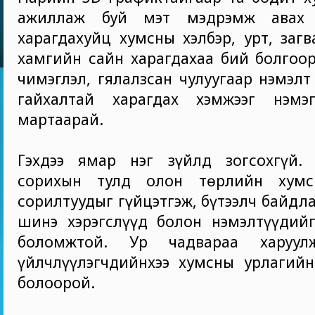
ажиллаж буй мэт мэдрэмж авах 
харагдахуйц хумсны хэлбэр, урт, загв
хамгийн сайн харагдахаа бий болгоо
чимэглэл, гялалзсан чулуугаар нэмэлт
гайхалтай харагдах хэмжээг нэмэг
мартаарай.
Гэхдээ ямар нэг зүйлд зогсохгүй.
сорихын тулд олон төрлийн хумс
сорилтуудыг гүйцэтгэж, бүтээлч байдл
шинэ хэрэгслүүд болон нэмэлтүүдийг
боломжтой. Ур чадвараа харуу
үйлчлүүлэгчдийнхээ хумсны урлагийн
болоорой.