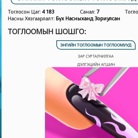
Тоглосон Цаг:
4 183
Санал:
7
Тогл
Насны Хязгаарлалт:
Бүх Насныханд Зориулсан
ТОГЛООМЫН ШОШГО:
ЭНГИЙН ТОГЛООМЫН ТОГЛООМУУД
ЗАР СУРТАЛЧИЛГАА
ДЭЛГЭЦИЙН АГШИН