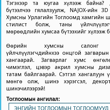
Тэгэхээр та юугаа хүлээж байна?
бүтээлчээ гялалзуулж, NAJOX-ийн 3D
Хумсны Урлагийн Тоглоомд хамгийн ш
стилист болж, таны үйлчлүүлэ
мөрөөдлийн хумсаа бүтээхийг хүлээж б
Өөрийн хумсны салонг а
үйлчлүүлэгчдийнхээ онцгой загварын
хангаарай. Загварлаг хумс өнгөл
чимэглэл, цэвэр акрил хумсны диза
татам байлгаарай. Сэтгэл хангалуун ү
мөнгө олж, шинэ хэрэгсэл, декор
шинэчилээрэй!
Тоглоомын ангилал:
ЭНГИЙН ТОГЛООМЫН ТОГЛООМУУД