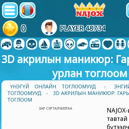
0
PLAYER 48734
3D акрилын маникюр: Гар
урлан тоглоом
ҮНЭГҮЙ ОНЛАЙН ТОГЛООМУУД
-
ЭНГИ
ТОГЛООМУУД
- 3D АКРИЛЫН МАНИКЮР: ГАРЫ
ТОГЛООМ
ЗАР СУРТАЛЧИЛГАА
NAJOX-
тавта
бүтээл