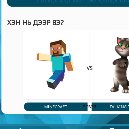
Сэтгэгдэл үлдээхийн тулд бүртгүүлэх/н
ХЭН НЬ ДЭЭР ВЭ?
VS
MINECRAFT
TALKING
ЭСВЭЛ