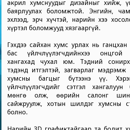
акрил хумснуудыг дизайныг хийж, үй
баярлуулах боломжтой. Энгийн, чам
эхлээд, эрч хүчтэй, нарийн хээ хосол
хүртэл боломжууд хязгааргүй.
Гэхдээ сайхан хумс урлах нь ганцхан
бас үйлчлүүлэгчдийнхээ онцгой х
хангахад чухал юм. Тэдний сонирх
тэдэнд итгэлтэй, загварлаг мэдрэмж 
хумсны багцыг бүтээнэ үү. Хэр
үйлчлүүлэгчдийг сэтгэл хангалуун 
мөнгө олж, өөрийн салонг шинэ
сайжруулж, хотын шилдэг хумсны с
болно.
Нарийн 3D графиктайгаар та бодит х