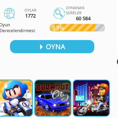
OYNANAN
OYLAR
SÜRELER
1772
60 584
Oyun
83%
Derecelendirmesi:
OYNA