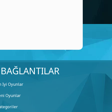
fark
CEVAP VERMEK
KASHIF KHAN
(24 May, 5:53 pm)
GOOD
CEVAP VERMEK
BAĞLANTILAR
n Iyi Oyunlar
eni Oyunlar
ategoriler