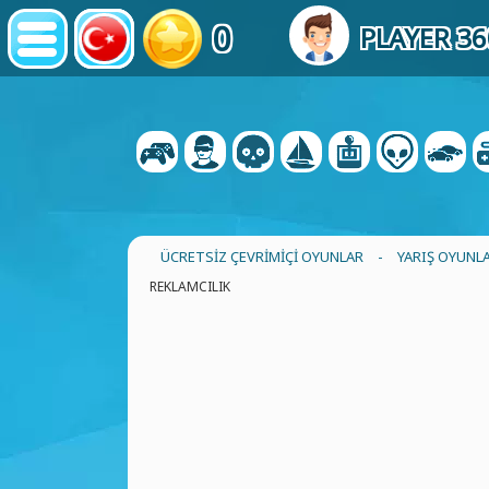
0
PLAYER 3
ÜCRETSIZ ÇEVRIMIÇI OYUNLAR
-
YARIŞ OYUNL
REKLAMCILIK