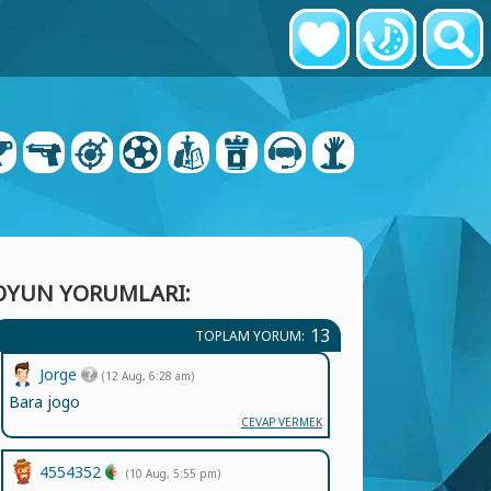
OYUN YORUMLARI:
13
TOPLAM YORUM:
Jorge
(12 Aug, 6:28 am)
Bara jogo
CEVAP VERMEK
4554352
(10 Aug, 5:55 pm)