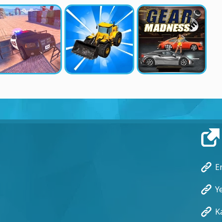
E
Y
K