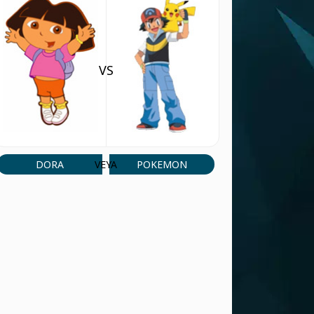
(4 Jul, 9:39 pm)
Good
CEVAP VERMEK
jht7657
(9 Jun, 12:01 pm)
VS
hh
CEVAP VERMEK
jht7657
(9 Jun, 12:00 pm)
uygvg
CEVAP VERMEK
DORA
POKEMON
VEYA
User 35510
(31 May, 12:34 pm)
sibtan
CEVAP VERMEK
59468
(29 May, 11:56 am)
hii
CEVAP VERMEK
KING
(25 May, 6:26 am)