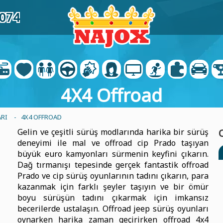
6074
4X4 Offroad
ARI
- 4X4 OFFROAD
Gelin ve çeşitli sürüş modlarında harika bir sürüş
deneyimi ile mal ve offroad cip Prado taşıyan
büyük euro kamyonları sürmenin keyfini çıkarın.
Dağ tırmanışı tepesinde gerçek fantastik offroad
Prado ve cip sürüş oyunlarının tadını çıkarın, para
kazanmak için farklı şeyler taşıyın ve bir ömür
boyu sürüşün tadını çıkarmak için imkansız
becerilerde ustalaşın. Offroad jeep sürüş oyunları
oynarken harika zaman geçirirken offroad 4x4