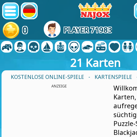
0
PLAYER 71983
21 Karten
KOSTENLOSE ONLINE-SPIELE
-
KARTENSPIELE
ANZEIGE
Willk
Kar
aufre
sücht
Puzzl
Blackja