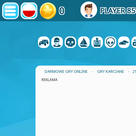
0
PLAYER 8
DARMOWE GRY ONLINE
-
GRY KARCIANE
- 2
REKLAMA