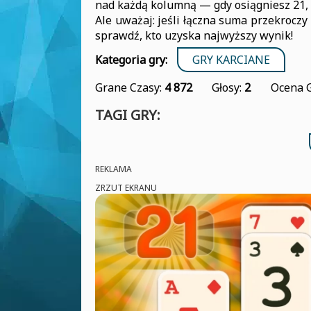
nad każdą kolumną — gdy osiągniesz 21, 
Ale uważaj: jeśli łączna suma przekroczy 
sprawdź, kto uzyska najwyższy wynik!
Kategoria gry:
GRY KARCIANE
Grane Czasy:
4 872
Głosy:
2
Ocena 
TAGI GRY:
REKLAMA
ZRZUT EKRANU