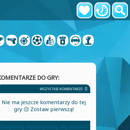
KOMENTARZE DO GRY:
0
WSZYSTKIE KOMENTARZE:
Nie ma jeszcze komentarzy do tej
gry 😥 Zostaw pierwszą!
Zarejestruj się/zarejestruj, aby zostawić