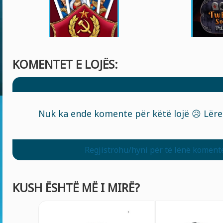
KOMENTET E LOJËS:
Nuk ka ende komente për këtë lojë 😥 Lëre
Regjistrohu/hyni për të lënë koment
KUSH ËSHTË MË I MIRË?