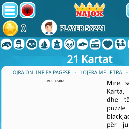
0
PLAYER 56221
21 Kartat
LOJRA ONLINE PA PAGESË
-
LOJËRA ME LETRA
-
REKLAMIM
Mirë s
Karta,
dhe të
puzzle
blackja
për j