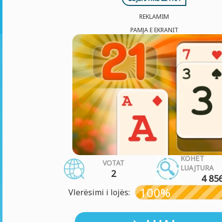
REKLAMIM
PAMJA E EKRANIT
KOHË
VOTAT
LUAJTURA
2
4 85
100%
Vlerësimi i lojës: