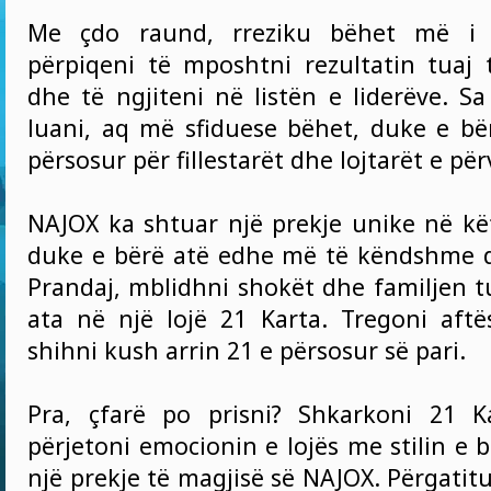
Me çdo raund, rreziku bëhet më i
përpiqeni të mposhtni rezultatin tua
dhe të ngjiteni në listën e liderëve. 
luani, aq më sfiduese bëhet, duke e bër
përsosur për fillestarët dhe lojtarët e pë
NAJOX ka shtuar një prekje unike në kët
duke e bërë atë edhe më të këndshme 
Prandaj, mblidhni shokët dhe familjen t
ata në një lojë 21 Karta. Tregoni aftë
shihni kush arrin 21 e përsosur së pari.
Pra, çfarë po prisni? Shkarkoni 21 K
përjetoni emocionin e lojës me stilin e 
një prekje të magjisë së NAJOX. Përgatit