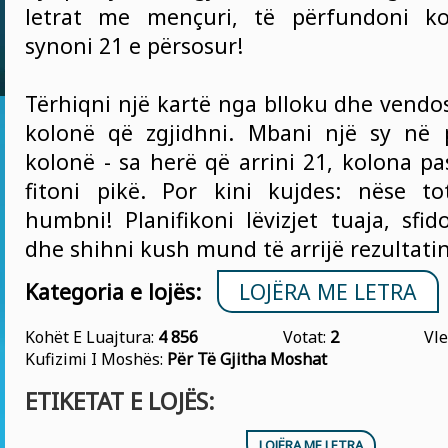
letrat me mençuri, të përfundoni k
synoni 21 e përsosur!
Tërhiqni një kartë nga blloku dhe vendo
kolonë që zgjidhni. Mbani një sy në 
kolonë - sa herë që arrini 21, kolona p
fitoni pikë. Por kini kujdes: nëse to
humbni! Planifikoni lëvizjet tuaja, sfi
dhe shihni kush mund të arrijë rezultatin
Kategoria e lojës:
LOJËRA ME LETRA
Kohët E Luajtura:
4 856
Votat:
2
Vle
Kufizimi I Moshës:
Për Të Gjitha Moshat
ETIKETAT E LOJËS:
LOJËRA ME LETRA