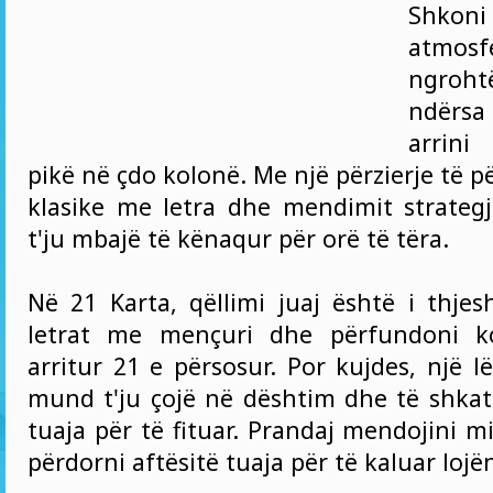
Shko
atmo
ngrohtë
ndërsa
arrini
pikë në çdo kolonë. Me një përzierje të pë
klasike me letra dhe mendimit strategji
t'ju mbajë të kënaqur për orë të tëra.
Në 21 Karta, qëllimi juaj është i thjes
letrat me mençuri dhe përfundoni k
arritur 21 e përsosur. Por kujdes, një l
mund t'ju çojë në dështim dhe të shkat
tuaja për të fituar. Prandaj mendojini mi
përdorni aftësitë tuaja për të kaluar lojë