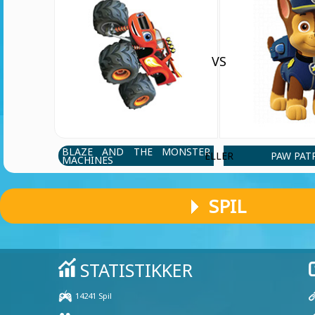
VS
BLAZE AND THE MONSTER
PAW PAT
ELLER
MACHINES
SPIL