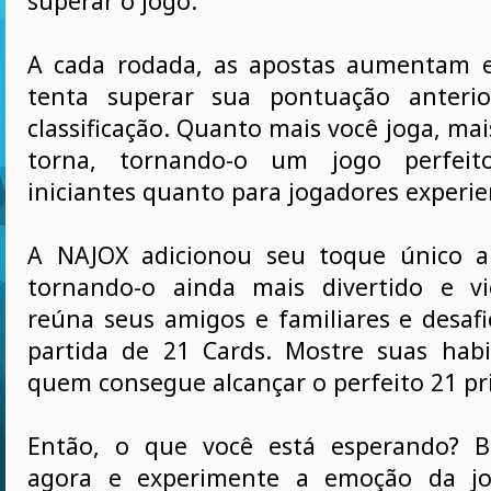
superar o jogo.
A cada rodada, as apostas aumentam 
tenta superar sua pontuação anteri
classificação. Quanto mais você joga, mai
torna, tornando-o um jogo perfeit
iniciantes quanto para jogadores experie
A NAJOX adicionou seu toque único a 
tornando-o ainda mais divertido e vi
reúna seus amigos e familiares e desaf
partida de 21 Cards. Mostre suas habi
quem consegue alcançar o perfeito 21 pr
Então, o que você está esperando? B
agora e experimente a emoção da jo