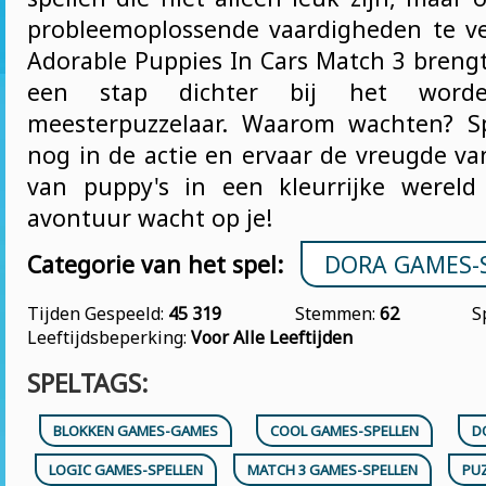
probleemoplossende vaardigheden te v
Adorable Puppies In Cars Match 3 brengt
een stap dichter bij het wor
meesterpuzzelaar. Waarom wachten? S
nog in de actie en ervaar de vreugde v
van puppy's in een kleurrijke wereld 
avontuur wacht op je!
Categorie van het spel:
DORA GAMES-
Tijden Gespeeld:
45 319
Stemmen:
62
S
Leeftijdsbeperking:
Voor Alle Leeftijden
SPELTAGS:
BLOKKEN GAMES-GAMES
COOL GAMES-SPELLEN
D
LOGIC GAMES-SPELLEN
MATCH 3 GAMES-SPELLEN
PUZ