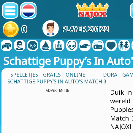
0
PLAYER 20122
Schattige Puppy’s In Auto
SPELLETJES GRATIS ONLINE
-
DORA GAME
SCHATTIGE PUPPY’S IN AUTO'S MATCH 3
ADVERTENTIE
Duik i
wereld
Puppi
Match 3
NAJOX!