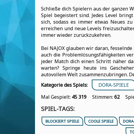
Schließe dich Spielern aus der ganzen We
Spiel begeistert sind. Jedes Level bri
sich, sodass es immer etwas Neues zu 
erreichen und neue Levels freizuschalten
immer wieder zurückzukehren.
Bei NAJOX glauben wir daran, fesselnde 
auch die Problemlösungsfähigkeiten ver
jeder Match dich einen Schritt näher d
warten? Springe heute ins Geschehe
autovollem Welt zusammenzubringen. Dei
Kategorie des Spiels:
DORA-SPIELE
Mal Gespielt:
45 319
Stimmen:
62
Spi
SPIEL-TAGS:
BLOCKIERT SPIELE
COOLE SPIELE
DORA-
T