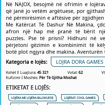
Në NAJOX, besojmë në ofrimin e lojër
që janë jo vetëm argëtuese, por gjitha
në përmirësimin e aftësive për zgjidhje
Me Katërcat Të Dashur Në Makina, çd
afron një hap më pranë të bërit nj
puzzles. Pse të prisni? Hidhuni në v
përjetoni gëzimin e kombinimit të kë
botë plot ngjyra dhe makina. Aventurën t
Kategoria e lojës:
LOJRA DORA GAMES
Kohët E Luajtura:
45 321
Votat:
62
Vl
Kufizimi I Moshës:
Për Të Gjitha Moshat
ETIKETAT E LOJËS:
LOJËRA ME LOJËRA BLLOKUESE
LOJËRAT COOL GAMES