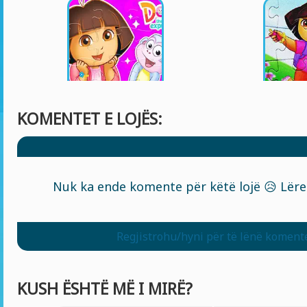
KOMENTET E LOJËS:
Nuk ka ende komente për këtë lojë 😥 Lëre
Regjistrohu/hyni për të lënë koment
KUSH ËSHTË MË I MIRË?