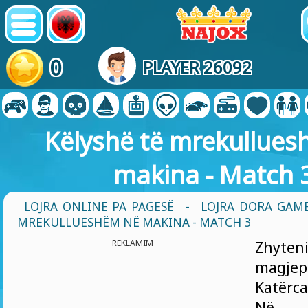
0
PLAYER 26092
Këlyshë të mrekullues
makina - Match 
LOJRA ONLINE PA PAGESË
-
LOJRA DORA GAM
MREKULLUESHËM NË MAKINA - MATCH 3
REKLAMIM
Zhyte
magj
Katërc
Në 