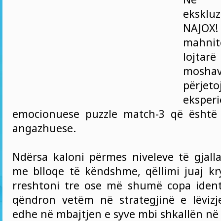
ekskl
NAJOX! 
mahn
lojtar
mos
përj
eksper
emocionuese puzzle match-3 që është 
angazhuese.
Ndërsa kaloni përmes niveleve të gjal
me blloqe të këndshme, qëllimi juaj kr
rreshtoni tre ose më shumë copa ident
qëndron vetëm në strategjinë e lëvizj
edhe në mbajtjen e syve mbi shkallën në