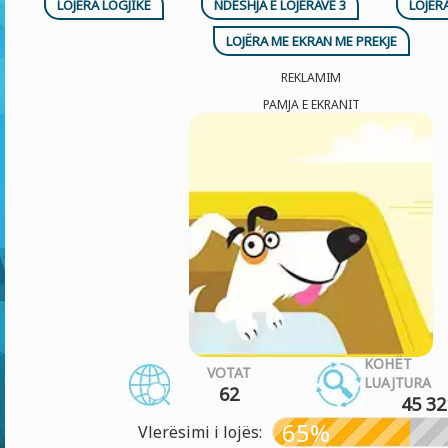
LOJËRA LOGJIKE
NDESHJA E LOJËRAVE 3
LOJËR
LOJËRA ME EKRAN ME PREKJE
REKLAMIM
PAMJA E EKRANIT
KOHË
VOTAT
LUAJTURA
62
45 32
65%
Vlerësimi i lojës: