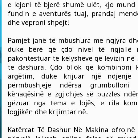
e lejoni të bjerë shumë ulët, kjo mund
fundin e aventurës tuaj, prandaj men
dhe veproni shpejt!
Pamjet janë të mbushura me ngjyra dhe
duke bërë që çdo nivel të ngjallë 
pakontestuar të këlyshëve që lëvizin në
të dashura. Çdo bllok që kombinoni 
argëtim, duke krijuar një ndjenjë
përmbushjeje ndërsa grumbulloni p
kënaqësinë e zgjidhjes së puzzles ndë
gëzuar nga tema e lojës, e cila kom
logjikën dhe krijimtarinë.
Katërcat Të Dashur Në Makina ofrojnë 