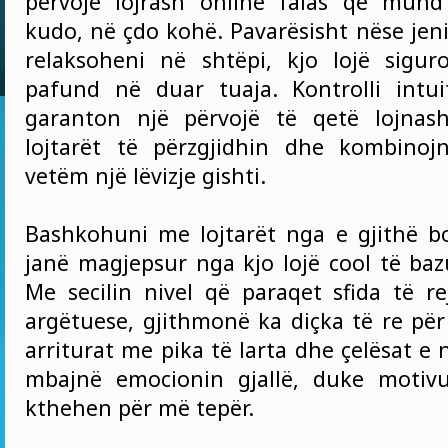
përvojë lojrash online falas që mund
kudo, në çdo kohë. Pavarësisht nëse jeni
relaksoheni në shtëpi, kjo lojë sigu
pafund në duar tuaja. Kontrolli intu
garanton një përvojë të qetë lojnash
lojtarët të përzgjidhin dhe kombinoj
vetëm një lëvizje gishti.
Bashkohuni me lojtarët nga e gjithë 
janë magjepsur nga kjo lojë cool të baz
Me secilin nivel që paraqet sfida të r
argëtuese, gjithmonë ka diçka të re për
arriturat me pika të larta dhe çelësat e n
mbajnë emocionin gjallë, duke motivu
kthehen për më tepër.