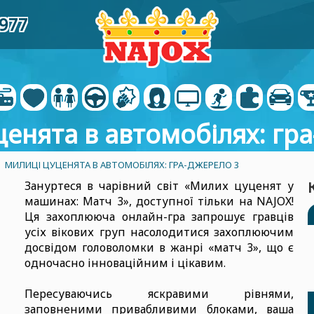
6977
енята в автомобілях: гр
- МИЛИЦІ ЦУЦЕНЯТА В АВТОМОБІЛЯХ: ГРА-ДЖЕРЕЛО 3
Зануртеся в чарівний світ «Милих цуценят у
машинах: Матч 3», доступної тільки на NAJOX!
Ця захоплююча онлайн-гра запрошує гравців
усіх вікових груп насолодитися захоплюючим
досвідом головоломки в жанрі «матч 3», що є
одночасно інноваційним і цікавим.
Пересуваючись яскравими рівнями,
заповненими привабливими блоками, ваша