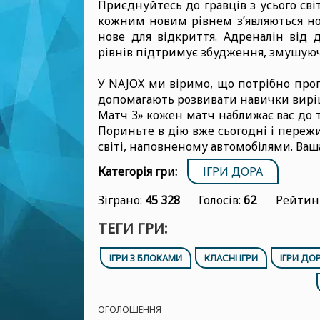
Приєднуйтесь до гравців з усього світ
кожним новим рівнем з’являються но
нове для відкриття. Адреналін від 
рівнів підтримує збудження, змушуюч
У NAJOX ми віримо, що потрібно пропо
допомагають розвивати навички вирі
Матч 3» кожен матч наближає вас до 
Пориньте в дію вже сьогодні і переж
світі, наповненому автомобілями. Ваша
Категорія гри:
ІГРИ ДОРА
Зіграно:
45 328
Голосів:
62
Рейтин
ТЕГИ ГРИ:
ІГРИ З БЛОКАМИ
КЛАСНІ ІГРИ
ІГРИ ДО
ОГОЛОШЕННЯ