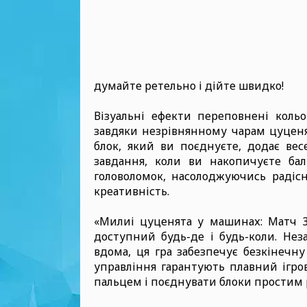
думайте ретельно і дійте швидко!
Візуальні ефекти переповнені коль
завдяки незрівнянному чарам цуценят
блок, який ви поєднуєте, додає ве
завдання, коли ви накопичуєте ба
головоломок, насолоджуючись радісн
креативність.
«Милиі цуценята у машинах: Матч 3
доступний будь-де і будь-коли. Нез
вдома, ця гра забезпечує безкінечну
управління гарантують плавний ігро
пальцем і поєднувати блоки простим 