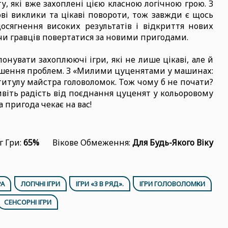
у, які вже захоплені цією класною логічною грою. З
ві виклики та цікаві повороти, тож завжди є щось
досягнення високих результатів і відкриття нових
и гравців повертатися за новими пригодами.
нувати захоплюючі ігри, які не лише цікаві, але й
шення проблем. З «Милими цуценятами у машинах:
титулу майстра головоломок. Тож чому б не почати?
ивіть радість від поєднання цуценят у кольоровому
 пригода чекає на вас!
г Гри:
65%
Вікове Обмеження:
Для Будь-Якого Віку
РА
ЛОГІЧНІ ІГРИ
ІГРИ «3 В РЯД».
ІГРИ ГОЛОВОЛОМКИ
СЕНСОРНІ ІГРИ