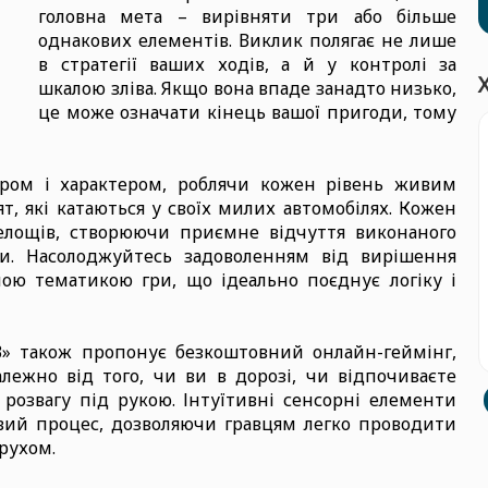
головна мета – вирівняти три або більше
однакових елементів. Виклик полягає не лише
в стратегії ваших ходів, а й у контролі за
шкалою зліва. Якщо вона впаде занадто низько,
це може означати кінець вашої пригоди, тому
ором і характером, роблячи кожен рівень живим
, які катаються у своїх милих автомобілях. Кожен
селощів, створюючи приємне відчуття виконаного
ли. Насолоджуйтесь задоволенням від вирішення
ою тематикою гри, що ідеально поєднує логіку і
» також пропонує безкоштовний онлайн-геймінг,
алежно від того, чи ви в дорозі, чи відпочиваєте
 розвагу під рукою. Інтуїтивні сенсорні елементи
вий процес, дозволяючи гравцям легко проводити
рухом.