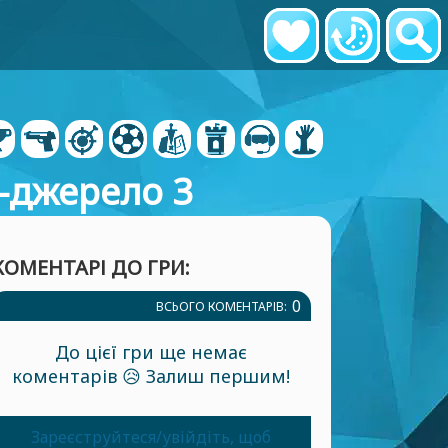
а-джерело 3
КОМЕНТАРІ ДО ГРИ:
0
ВСЬОГО КОМЕНТАРІВ:
До цієї гри ще немає
коментарів 😥 Залиш першим!
Зареєструйтеся/увійдіть, щоб