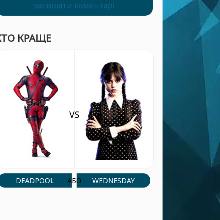
залишати коментарі
ХТО КРАЩЕ
VS
DEADPOOL
WEDNESDAY
АБО