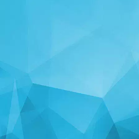
สถิติ