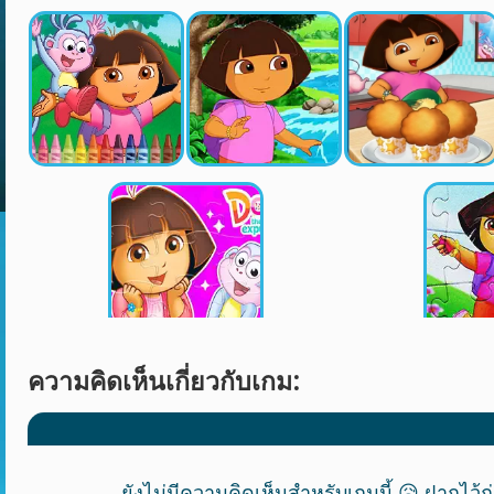
ความคิดเห็นเกี่ยวกับเกม:
ยังไม่มีความคิดเห็นสำหรับเกมนี้ 😥 ฝากไว้ก