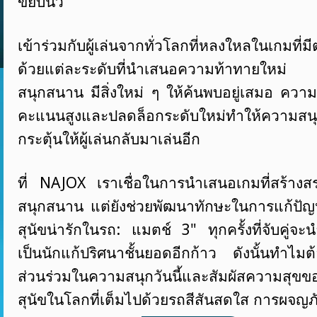
ขยับนิ้ว
เข้าร่วมกับผู้เล่นจากทั่วโลกที่หลงใหลในเกมที่มีต
ด้วยแต่ละระดับที่นำเสนอความท้าทายใ
สนุกสนาน มีสิ่งใหม่ ๆ ให้ค้นพบอยู่เสมอ ควา
คะแนนสูงและปลดล็อกระดับใหม่ทำให้ความสนุกย
กระตุ้นให้ผู้เล่นกลับมาเล่นอีก
ที่ NAJOX เราเชื่อในการนำเสนอเกมที่สร้างสรรค
สนุกสนาน แต่ยังช่วยพัฒนาทักษะในการแก้ปัญ
สุนัขน่ารักในรถ: แมตช์ 3" ทุกครั้งที่จับคู่จะ
เป็นนักแก้ปริศนาชั้นยอดอีกก้าว ดังนั้นทำไม
ส่วนร่วมในความสนุกวันนี้และสัมผัสความสุขของ
สุนัขในโลกที่เต็มไปด้วยรถสีสันสดใส การผจญภ