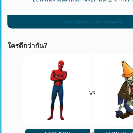
ลงทะเบียน/แสดงความคิดเห็น
ใครดีกว่ากัน?
VS